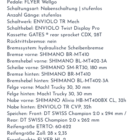
Pedale: FLYER Wellgo
Schaltungsart: Nabenschaltung | stufenlos
Anzahl Gänge: stufenlos
Schaltwerk: ENVIOLO TR Mech
Schalthebel: ENVIOLO Twist Display Pro
Kassette: GATES ® rear sprocket CDX, 28T
Rücktrittsbremse: nein
Bremssystem: hydraulische Scheibenbremse
Bremse vorne: SHIMANO BR-MT410
Bremshebel vorne: SHIMANO BL-MT402-3A
Scheibe vorne: SHIMANO SM-RT30, 180 mm
Bremse hinten: SHIMANO BR-MT410
Bremshebel hinten: SHIMANO BL-MT402-3A
Felge vorne: Mach1 Trucky 30, 30 mm
Felge hinten: Mach1 Trucky 30, 30 mm
Nabe vorne: SHIMANO Alivio HB-MT400BX CL, 32h
Nabe hinten: ENVIOLO TR CVP, 32h
Speichen: Front: DT SWISS Champion 2.0 x 294 mm /
Rear: DT SWISS Champion 2.0 x 262 mm
Reifengröße ETRTO: 60-622
Reifengröße Zoll: 28 x 2,35
Frontleuchte: FLYER HL-2