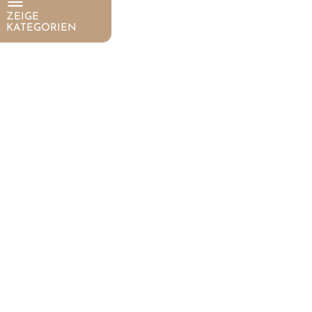
ZEIGE
KATEGORIEN
Suche
Marke
auswählen
E-Bikes
Mountainbikes
Rennvelo
Gravel
Citybikes
Kindervelos
Trekkingräder
Sale
Occasionen