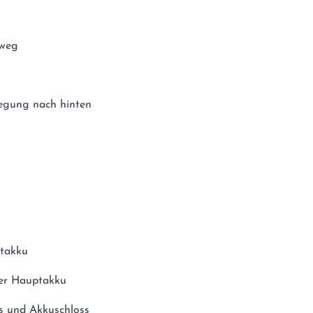
rweg
egung nach hinten
takku
er Hauptakku
s und Akkuschloss