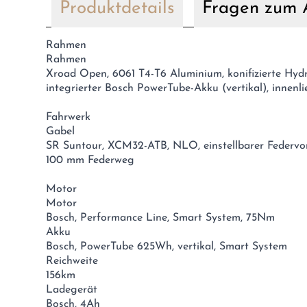
Produktdetails
Fragen zum A
Rahmen
Rahmen
Xroad Open, 6061 T4-T6 Aluminium, konifizierte Hy
integrierter Bosch PowerTube-Akku (vertikal), innen
Fahrwerk
Gabel
SR Suntour, XCM32-ATB, NLO, einstellbarer Federv
100 mm Federweg
Motor
Motor
Bosch, Performance Line, Smart System, 75Nm
Akku
Bosch, PowerTube 625Wh, vertikal, Smart System
Reichweite
156km
Ladegerät
Bosch, 4Ah