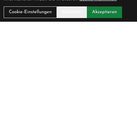
Cookie-Einstellungen
Ablehnen
Akzeptieren
Pedalerie GmbH
Schlossmühlestrasse 9
8500 Frauenfeld
Schweiz