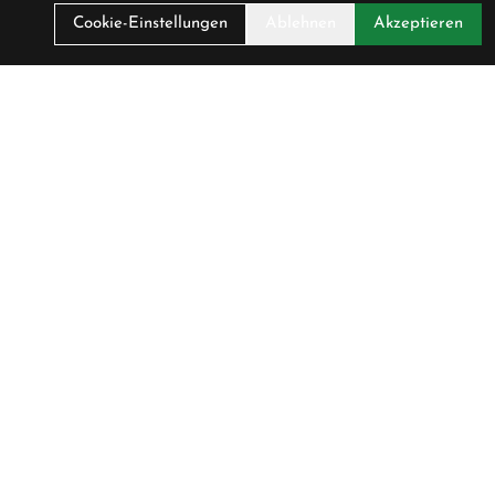
Cookie-Einstellungen
Ablehnen
Akzeptieren
irma
ontakt
mpressum
atenschutz
ookie-Richtlinie
ookie-Einstellungen