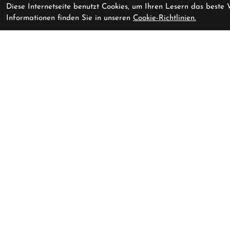
Diese Internetseite benutzt Cookies, um Ihren Lesern das beste
Informationen finden Sie in unseren
Cookie-Richtlinien.
ORBEA DENNA M30 S GRN-
sofort im Lad
GRN
Pedalerie GmbH
Schlossmühlestrasse 9
8500 Frauenfeld