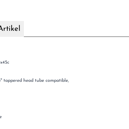
rtikel
0x45c
5" tappered head tube compatible,
e