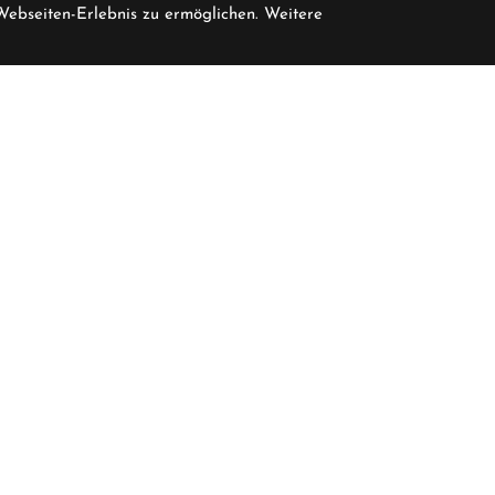
 Webseiten-Erlebnis zu ermöglichen. Weitere
pro Stück inkl. MwSt.
en verfügbar Pedalerie GmbH
5.499,00 CHF
Öffnungszeiten
F
Januar - Februar, November - Dezember
K
Dienstag - Freitag
08:00 - 12:00
13:30 - 18:30
I
D
Samstag
09:30 - 15:00
C
C