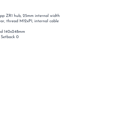
pp ZR1 hub, 25mm internal width
, thread M12xP1, internal cable
Road 140x248mm
 Setback 0