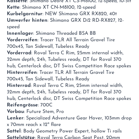
Kassette
: Shimano Deore XT CS-M8100, 12-speed, 10-51t
Kette
: Shimano XT CN-M8100, 12-speed
Kurbelgarnitur
: NEW Shimano GRX RX820, 40t
Umwerfer hinten
: Shimano GRX Di2 RD-RX827, 12-
speed
Innenlager
: Shimano Threaded BSA BB
Vorderreifen
: Tracer TLR All Terrain Gravel Tire
700x45, Tan Sidewall, Tubeless Ready
Vorderrad
: Roval Terra C Rim, 25mm internal width,
32mm depth, 24h, Tubeless ready, DT for Roval 370
hub, Centerlock disc, DT Swiss Competition Race spokes
Hinterreifen
: Tracer TLR All Terrain Gravel Tire
700x45, Tan Sidewall, Tubeless Ready
Hinterrad
: Roval Terra C Rim, 25mm internal width,
32mm depth, 24h, Tubeless ready, DT for Roval 370
hub, Centerlock disc, DT Swiss Competition Race spokes
Reifengrösse
: 700C
Vorbau
: Future Stem, Pro
Lenker
: Specialized Adventure Gear Hover, 103mm drop
x 70mm reach x 12º flare
Sattel
: Body Geometry Power Expert, hollow Ti rails
Sattelstütze
: Roval Terra Carbon Seat Post, 20mm