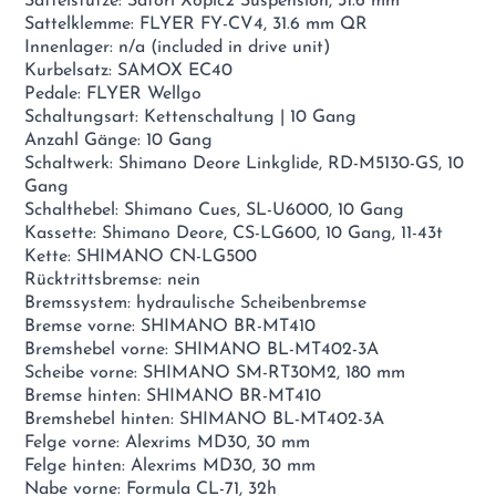
Sattelstütze: Satori Xopic2 Suspension, 31.6 mm
Sattelklemme: FLYER FY-CV4, 31.6 mm QR
Innenlager: n/a (included in drive unit)
Kurbelsatz: SAMOX EC40
Pedale: FLYER Wellgo
Schaltungsart: Kettenschaltung | 10 Gang
Anzahl Gänge: 10 Gang
Schaltwerk: Shimano Deore Linkglide, RD-M5130-GS, 10
Gang
Schalthebel: Shimano Cues, SL-U6000, 10 Gang
Kassette: Shimano Deore, CS-LG600, 10 Gang, 11-43t
Kette: SHIMANO CN-LG500
Rücktrittsbremse: nein
Bremssystem: hydraulische Scheibenbremse
Bremse vorne: SHIMANO BR-MT410
Bremshebel vorne: SHIMANO BL-MT402-3A
Scheibe vorne: SHIMANO SM-RT30M2, 180 mm
Bremse hinten: SHIMANO BR-MT410
Bremshebel hinten: SHIMANO BL-MT402-3A
Felge vorne: Alexrims MD30, 30 mm
Felge hinten: Alexrims MD30, 30 mm
Nabe vorne: Formula CL-71, 32h