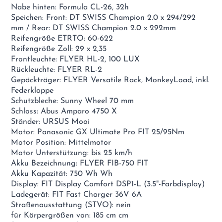
Nabe hinten: Formula CL-26, 32h
Speichen: Front: DT SWISS Champion 2.0 x 294/292
mm / Rear: DT SWISS Champion 2.0 x 292mm
Reifengröße ETRTO: 60-622
Reifengröße Zoll: 29 x 2,35
Frontleuchte: FLYER HL-2, 100 LUX
Rückleuchte: FLYER RL-2
Gepäckträger: FLYER Versatile Rack, MonkeyLoad, inkl.
Federklappe
Schutzbleche: Sunny Wheel 70 mm
Schloss: Abus Amparo 4750 X
Ständer: URSUS Mooi
Motor: Panasonic GX Ultimate Pro FIT 25/95Nm
Motor Position: Mittelmotor
Motor Unterstützung: bis 25 km/h
Akku Bezeichnung: FLYER FIB-750 FIT
Akku Kapazität: 750 Wh Wh
Display: FIT Display Comfort DSP1-L (3.5"-Farbdisplay)
Ladegerät: FIT Fast Charger 36V 6A
Straßenausstattung (STVO): nein
für Körpergrößen von: 185 cm cm