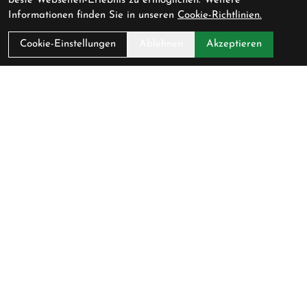
beste Webseiten-Erlebnis zu ermöglichen. Weitere
Informationen finden Sie in unseren
Cookie-Richtlinien.
Cookie-Einstellungen
Ablehnen
Akzeptieren
Pedalerie GmbH
Schlossmühlestrasse 9
8500 Frauenfeld
Schweiz