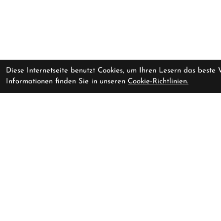
Diese Internetseite benutzt Cookies, um Ihren Lesern das beste
Informationen finden Sie in unseren
Cookie-Richtlinien.
ORBEA OIZ H10 S Moondust
Vorrausichtlich li
Blue-Leo Orange