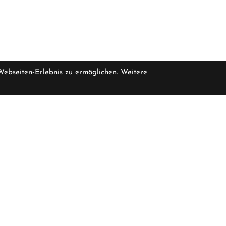
 Webseiten-Erlebnis zu ermöglichen. Weitere
pro Stück inkl
eferbar, bitte erfragen Sie die Verfügbarkeit bei uns
3.699,
Öffnungszeiten
F
Januar - Februar, November - Dezember
K