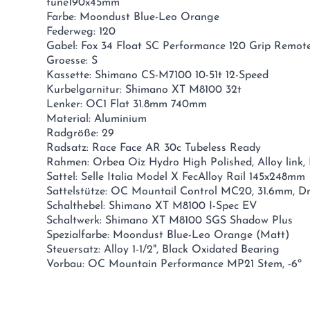
tune190x45mm
Farbe: Moondust Blue-Leo Orange
Federweg: 120
Gabel: Fox 34 Float SC Performance 120 Grip Remot
Groesse: S
Kassette: Shimano CS-M7100 10-51t 12-Speed
Kurbelgarnitur: Shimano XT M8100 32t
Lenker: OC1 Flat 31.8mm 740mm
Material: Aluminium
Radgröße: 29
Radsatz: Race Face AR 30c Tubeless Ready
Rahmen: Orbea Oiz Hydro High Polished, Alloy link, 
Sattel: Selle Italia Model X FecAlloy Rail 145x248mm
Sattelstütze: OC Mountail Control MC20, 31.6mm, D
Schalthebel: Shimano XT M8100 I-Spec EV
Schaltwerk: Shimano XT M8100 SGS Shadow Plus
Spezialfarbe: Moondust Blue-Leo Orange (Matt)
Steuersatz: Alloy 1-1/2", Black Oxidated Bearing
Vorbau: OC Mountain Performance MP21 Stem, -6º