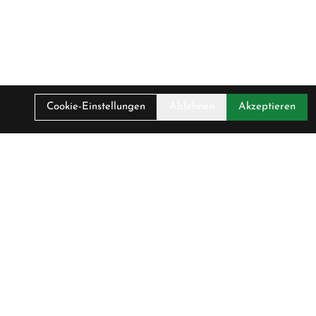
Cookie-Einstellungen
Ablehnen
Akzeptieren
. MwSt.
00 CHF
irma
ontakt