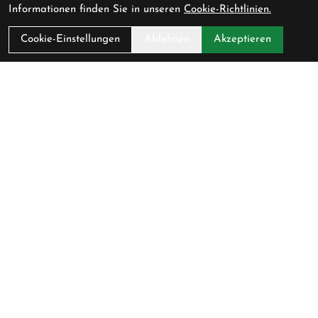
Informationen finden Sie in unseren
Cookie-Richtlinien.
Cookie-Einstellungen
Ablehnen
Akzeptieren
Pedalerie GmbH
Schlossmühlestrasse 9
8500 Frauenfeld
Schweiz