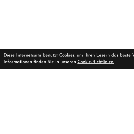
Diese Internetseite benutzt Cookies, um Ihren Lesern das beste
Informationen finden Sie in unseren
Cookie-Richtlinien.
ORBEA RISE LT H10 M
Vorrausichtlich li
Escape Green - Splash Ice