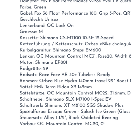
Dämpfer: Fox Float Performance 2-Pos Evol LV cus
Farbe: Green
Gabel: Fox 36 Float Performance 160, Grip 3-Pos, QR
Geschlecht: Unisex
Lenkerband: OC Lock On
Groesse: M
Kassette: Shimano CS-M7100 10-51t 12-Speed
Kettenführung / Kettenschutz: Orbea eBike chaingui
Kurbelgarnitur: Shimano Steps EM600
Lenker: OC Mountain Control MC31, Rise20, Width 
Motor: Shimano EP801
Radgröße: 29
Radsatz: Race Face AR 30c Tubeless Ready
Rahmen: Orbea Rise Hydro 140mm travel 29" Boost 
Sattel: Fizik Terra Ridon X5 145mm
Sattelstütze: OC Mountain Control MC22, 31.6mm, D
Schalthebel: Shimano SLX M7100 I-Spec EV
Schaltwerk: Shimano XT M8100 SGS Shadow Plus
Spezialfarbe: Escape Green - Splash Ice Green (Gloss
Steuersatz: Alloy 1-1/2", Black Oxidated Bearing
Vorbau: OC Mountain Control MC20, 0º