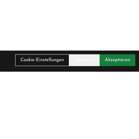
Cookie-Einstellungen
Ablehnen
Akzeptieren
. MwSt.
00 CHF
irma