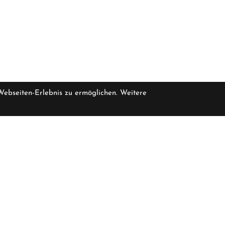
 Webseiten-Erlebnis zu ermöglichen. Weitere
pro Stück inkl
eferbar, bitte erfragen Sie die Verfügbarkeit bei uns
6.499,
Öffnungszeiten
F