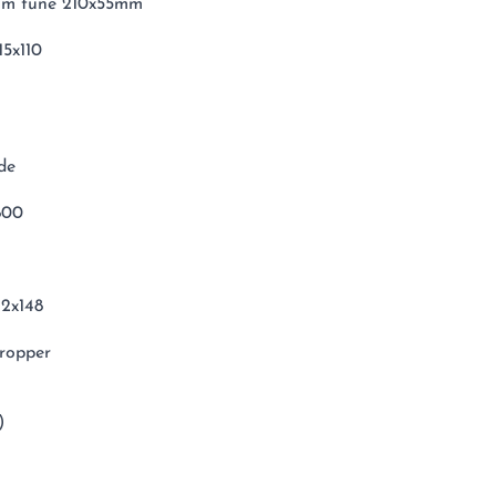
tom tune 210x55mm
15x110
de
800
12x148
ropper
)