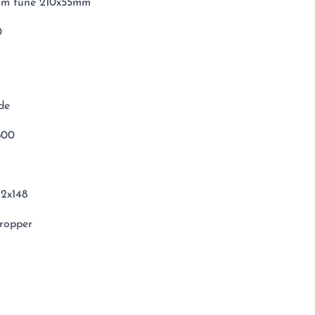
tom tune 210x55mm
0
de
800
12x148
ropper