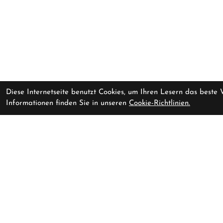
Diese Internetseite benutzt Cookies, um Ihren Lesern das beste
Informationen finden Sie in unseren
Cookie-Richtlinien.
ORBEA RISE LT H20 L
Vorrausichtlich li
Bumblebee Yellow - Black (