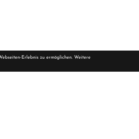
 Webseiten-Erlebnis zu ermöglichen. Weitere
pro Stück inkl
eferbar, bitte erfragen Sie die Verfügbarkeit bei uns
5.499,
Öffnungszeiten
F