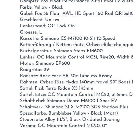
Dämpfer: Fox Float Performance 2-Pos Evol LV cus
Farbe: Yellow - Black
Gabel: Fox 36 Float AWL HD Sport 160 Rail QR15x11
Geschlecht: Unisex
Lenkerband: OC Lock On
Groesse: L
Kassette: Shimano CS-M7100 10-51t 12-Speed
Kettenführung / Kettenschutz: Orbea eBike chaingui
Kurbelgarnitur: Shimano Steps EM600
Lenker: OC Mountain Control MC31, Rise20, Width 
Motor: Shimano EP600
Radgröße: 29
Radsatz: Race Face AR 30c Tubeless Ready
Rahmen: Orbea Rise Hydro 140mm travel 29" Boost 
Sattel: Fizik Terra Ridon X5 145mm
Sattelstütze: OC Mountain Control MC22, 31.6mm, D
Schalthebel: Shimano Deore M6100 I-Spec EV
Schaltwerk: Shimano SLX M7100 SGS Shadow Plus
Spezialfarbe: Bumblebee Yellow - Black (Matt)
Steuersatz: Alloy 1-1/2", Black Oxidated Bearing
Vorbau: OC Mountain Control MC20, 0º