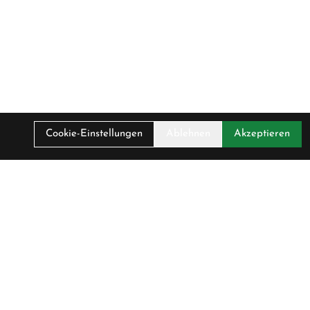
Cookie-Einstellungen
Ablehnen
Akzeptieren
. MwSt.
00 CHF
irma