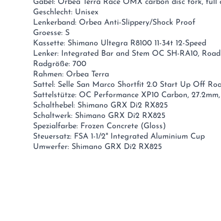
Gabel: Orbea Terra Race OMX carbon disc fork, full 
Geschlecht: Unisex
Lenkerband: Orbea Anti-Slippery/Shock Proof
Groesse: S
Kassette: Shimano Ultegra R8100 11-34t 12-Speed
Lenker: Integrated Bar and Stem OC SH-RA10, Road
Radgröße: 700
Rahmen: Orbea Terra
Sattel: Selle San Marco Shortfit 2.0 Start Up Off Ro
Sattelstütze: OC Performance XP10 Carbon, 27.2mm,
Schalthebel: Shimano GRX Di2 RX825
Schaltwerk: Shimano GRX Di2 RX825
Spezialfarbe: Frozen Concrete (Gloss)
Steuersatz: FSA 1-1/2" Integrated Aluminium Cup
Umwerfer: Shimano GRX Di2 RX825