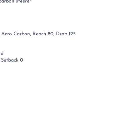
carbon steerer
 Aero Carbon, Reach 80, Drop 125
ad
 Setback 0