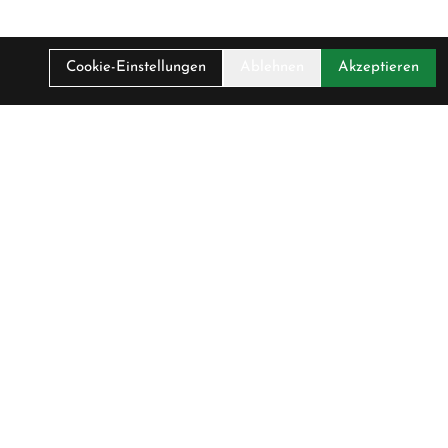
Cookie-Einstellungen
Ablehnen
Akzeptieren
. MwSt.
00 CHF
irma
ontakt
mpressum
atenschutz