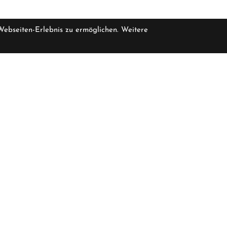
 Webseiten-Erlebnis zu ermöglichen. Weitere
pro Stück inkl
eferbar, bitte erfragen Sie die Verfügbarkeit bei uns
5.799,
Öffnungszeiten
F
Januar - Februar, November - Dezember
K
Dienstag - Freitag
08:00 - 12:00
13:30 - 18:30
I
D
Samstag
09:30 - 15:00