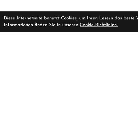
Diese Internetseite benutzt Cookies, um Ihren Lesern das beste
Informationen finden Sie in unseren
Cookie-Richtlinien.
ORBEA TERRA RACE
Vorrausichtlich li
M20iLTD S Frozen Concrete
(Gl
Pedalerie GmbH
Schlossmühlestrasse 9