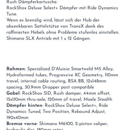
Rush Dämpferkartusche.
RockShox Deluxe Select+ Dämpfer mit Ride Dynamics
Tune.
Wenn es brenzlig wird, lässt sich der Hub der
absenkbaren Sattelstütze von TranzX dank des
raffinierten Hebels ohne Probleme stufenlos einstellen.
Shimano SLX Antrieb mit 1 × 12 Gängen.
Rahmen
: Specialized D'Aluisio Smartweld M5 Alloy,
Hydroformed tubes, Progressive XC Geometry, 110mm
travel, internal cable routing, BSA BB, 12x148mm
spacing, 30.9mm Dropper post compatible
Gabel
: RockShox SID, Rush damper, 44mm offset,
15x110mm thru-axle, 120mm of travel, Maxle Stealth
Dämpfer hinten
: RockShox Deluxe Select+, Ride
Dynamics Tuned, Two Position, Rebound Adjust,
190x40mm
Bremse vorne
: Shimano M6100, 2-piston caliper,
hydraulic disc, 180mm rotor