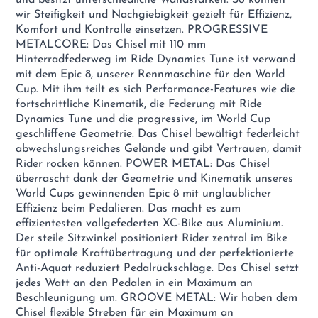
wir Steifigkeit und Nachgiebigkeit gezielt für Effizienz,
Komfort und Kontrolle einsetzen. PROGRESSIVE
METALCORE: Das Chisel mit 110 mm
Hinterradfederweg im Ride Dynamics Tune ist verwand
mit dem Epic 8, unserer Rennmaschine für den World
Cup. Mit ihm teilt es sich Performance-Features wie die
fortschrittliche Kinematik, die Federung mit Ride
Dynamics Tune und die progressive, im World Cup
geschliffene Geometrie. Das Chisel bewältigt federleicht
abwechslungsreiches Gelände und gibt Vertrauen, damit
Rider rocken können. POWER METAL: Das Chisel
überrascht dank der Geometrie und Kinematik unseres
World Cups gewinnenden Epic 8 mit unglaublicher
Effizienz beim Pedalieren. Das macht es zum
effizientesten vollgefederten XC-Bike aus Aluminium.
Der steile Sitzwinkel positioniert Rider zentral im Bike
für optimale Kraftübertragung und der perfektionierte
Anti-Aquat reduziert Pedalrückschläge. Das Chisel setzt
jedes Watt an den Pedalen in ein Maximum an
Beschleunigung um. GROOVE METAL: Wir haben dem
Chisel flexible Streben für ein Maximum an