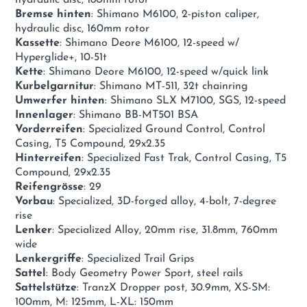
Bremse hinten
: Shimano M6100, 2-piston caliper,
hydraulic disc, 160mm rotor
Kassette
: Shimano Deore M6100, 12-speed w/
Hyperglide+, 10-51t
Kette
: Shimano Deore M6100, 12-speed w/quick link
Kurbelgarnitur
: Shimano MT-511, 32t chainring
Umwerfer hinten
: Shimano SLX M7100, SGS, 12-speed
Innenlager
: Shimano BB-MT501 BSA
Vorderreifen
: Specialized Ground Control, Control
Casing, T5 Compound, 29x2.35
Hinterreifen
: Specialized Fast Trak, Control Casing, T5
Compound, 29x2.35
Reifengrösse
: 29
Vorbau
: Specialized, 3D-forged alloy, 4-bolt, 7-degree
rise
Lenker
: Specialized Alloy, 20mm rise, 31.8mm, 760mm
wide
Lenkergriffe
: Specialized Trail Grips
Sattel
: Body Geometry Power Sport, steel rails
Sattelstütze
: TranzX Dropper post, 30.9mm, XS-SM:
100mm, M: 125mm, L-XL: 150mm