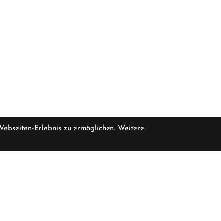
 Webseiten-Erlebnis zu ermöglichen. Weitere
pro Stück inkl
eferbar, bitte erfragen Sie die Verfügbarkeit bei uns