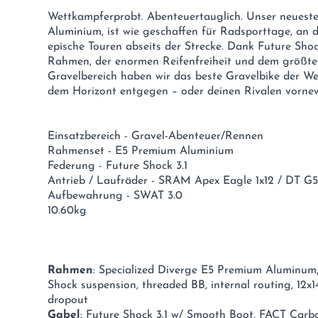
Wettkampferprobt. Abenteuertauglich. Unser neueste
Aluminium, ist wie geschaffen für Radsporttage, an 
epische Touren abseits der Strecke. Dank Future Shoc
Rahmen, der enormen Reifenfreiheit und dem größte
Gravelbereich haben wir das beste Gravelbike der We
dem Horizont entgegen – oder deinen Rivalen vornew
Einsatzbereich - Gravel-Abenteuer/Rennen
Rahmenset - E5 Premium Aluminium
Federung - Future Shock 3.1
Antrieb / Laufräder - SRAM Apex Eagle 1x12 / DT G
Aufbewahrung - SWAT 3.0
10.60kg
Rahmen
: Specialized Diverge E5 Premium Aluminum
Shock suspension, threaded BB, internal routing, 12x
dropout
Gabel
: Future Shock 3.1 w/ Smooth Boot, FACT Carbo