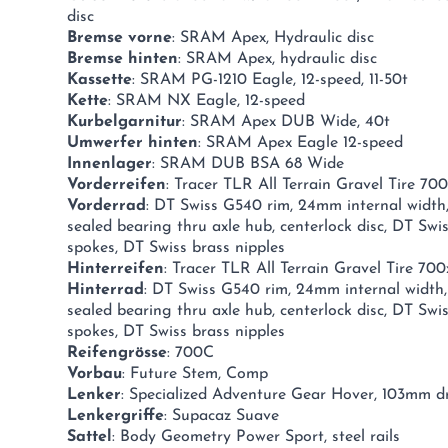
disc
Bremse vorne
: SRAM Apex, Hydraulic disc
Bremse hinten
: SRAM Apex, hydraulic disc
Kassette
: SRAM PG-1210 Eagle, 12-speed, 11-50t
Kette
: SRAM NX Eagle, 12-speed
Kurbelgarnitur
: SRAM Apex DUB Wide, 40t
Umwerfer hinten
: SRAM Apex Eagle 12-speed
Innenlager
: SRAM DUB BSA 68 Wide
Vorderreifen
: Tracer TLR All Terrain Gravel Tire 70
Vorderrad
: DT Swiss G540 rim, 24mm internal width, 
sealed bearing thru axle hub, centerlock disc, DT Swi
spokes, DT Swiss brass nipples
Hinterreifen
: Tracer TLR All Terrain Gravel Tire 70
Hinterrad
: DT Swiss G540 rim, 24mm internal width, 
sealed bearing thru axle hub, centerlock disc, DT Swi
spokes, DT Swiss brass nipples
Reifengrösse
: 700C
Vorbau
: Future Stem, Comp
Lenker
: Specialized Adventure Gear Hover, 103mm dr
Lenkergriffe
: Supacaz Suave
Sattel
: Body Geometry Power Sport, steel rails