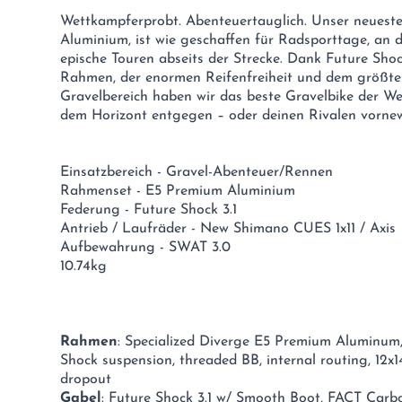
Wettkampferprobt. Abenteuertauglich. Unser neueste
Aluminium, ist wie geschaffen für Radsporttage, an 
epische Touren abseits der Strecke. Dank Future Shoc
Rahmen, der enormen Reifenfreiheit und dem größte
Gravelbereich haben wir das beste Gravelbike der We
dem Horizont entgegen – oder deinen Rivalen vornew
Einsatzbereich - Gravel-Abenteuer/Rennen
Rahmenset - E5 Premium Aluminium
Federung - Future Shock 3.1
Antrieb / Laufräder - New Shimano CUES 1x11 / Axis
Aufbewahrung - SWAT 3.0
10.74kg
Rahmen
: Specialized Diverge E5 Premium Aluminum
Shock suspension, threaded BB, internal routing, 12x
dropout
Gabel
: Future Shock 3.1 w/ Smooth Boot, FACT Carbo