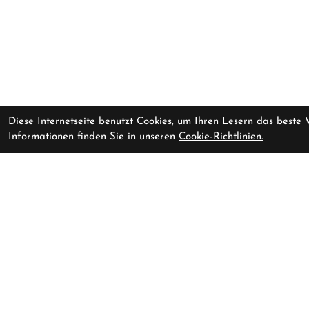
Diese Internetseite benutzt Cookies, um Ihren Lesern das beste
Informationen finden Sie in unseren
Cookie-Richtlinien.
Specialized Diverge 4 Sport
Vorrausichtlich li
Alloy - Shimano CUES Gloss
Dark Navy / Dolomite Metallic
52