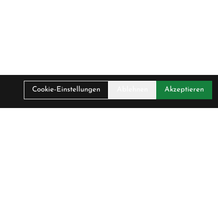
Cookie-Einstellungen
Ablehnen
Akzeptieren
. MwSt.
00 CHF
irma