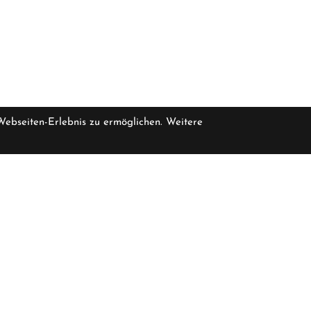
 Webseiten-Erlebnis zu ermöglichen. Weitere
pro Stück inkl
eferbar, bitte erfragen Sie die Verfügbarkeit bei uns
2.299,
Öffnungszeiten
F