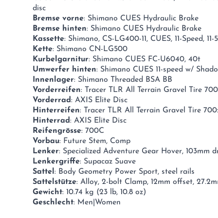
disc
Bremse vorne
: Shimano CUES Hydraulic Brake
Bremse hinten
: Shimano CUES Hydraulic Brake
Kassette
: Shimano, CS-LG400-11, CUES, 11-Speed, 11-
Kette
: Shimano CN-LG500
Kurbelgarnitur
: Shimano CUES FC-U6040, 40t
Umwerfer hinten
: Shimano CUES 11-speed w/ Shado
Innenlager
: Shimano Threaded BSA BB
Vorderreifen
: Tracer TLR All Terrain Gravel Tire 70
Vorderrad
: AXIS Elite Disc
Hinterreifen
: Tracer TLR All Terrain Gravel Tire 70
Hinterrad
: AXIS Elite Disc
Reifengrösse
: 700C
Vorbau
: Future Stem, Comp
Lenker
: Specialized Adventure Gear Hover, 103mm dr
Lenkergriffe
: Supacaz Suave
Sattel
: Body Geometry Power Sport, steel rails
Sattelstütze
: Alloy, 2-bolt Clamp, 12mm offset, 27.2
Gewicht
: 10.74 kg (23 lb, 10.8 oz)
Geschlecht
: Men|Women