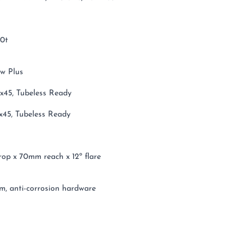
50t
w Plus
0x45, Tubeless Ready
0x45, Tubeless Ready
op x 70mm reach x 12º flare
mm, anti-corrosion hardware