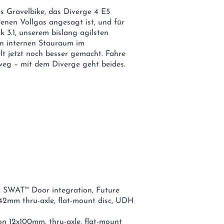
s Gravelbike, das Diverge 4 E5
denen Vollgas angesagt ist, und für
k 3.1, unserem bislang agilsten
n internen Stauraum im
lt jetzt noch besser gemacht. Fahre
eg – mit dem Diverge geht beides.
, SWAT™ Door integration, Future
142mm thru-axle, flat-mount disc, UDH
n 12x100mm, thru-axle, flat-mount