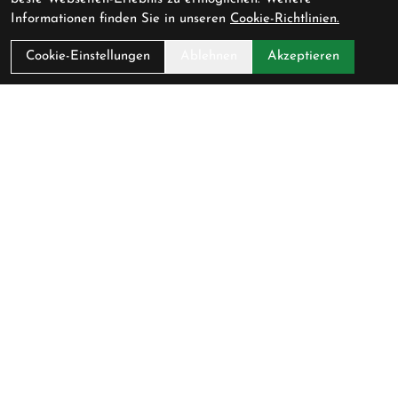
Informationen finden Sie in unseren
Cookie-Richtlinien.
Cookie-Einstellungen
Ablehnen
Akzeptieren
Pedalerie GmbH
Schlossmühlestrasse 9
8500 Frauenfeld
Schweiz