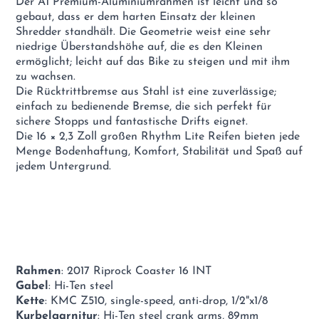
Der A1 Premium-Aluminiumrahmen ist leicht und so
gebaut, dass er dem harten Einsatz der kleinen
Shredder standhält. Die Geometrie weist eine sehr
niedrige Überstandshöhe auf, die es den Kleinen
ermöglicht; leicht auf das Bike zu steigen und mit ihm
zu wachsen.
Die Rücktrittbremse aus Stahl ist eine zuverlässige;
einfach zu bedienende Bremse, die sich perfekt für
sichere Stopps und fantastische Drifts eignet.
Die 16 × 2,3 Zoll großen Rhythm Lite Reifen bieten jede
Menge Bodenhaftung, Komfort, Stabilität und Spaß auf
jedem Untergrund.
Rahmen
: 2017 Riprock Coaster 16 INT
Gabel
: Hi-Ten steel
Kette
: KMC Z510, single-speed, anti-drop, 1/2"x1/8
Kurbelgarnitur
: Hi-Ten steel crank arms, 89mm