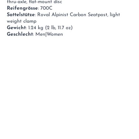
thru-axle, flat-mount disc
Reifengrösse
: 700C
Sattelstütze
: Roval Alpinist Carbon Seatpost, light
weight clamp
Gewicht
: 1.24 kg (2 lb, 11.7 oz)
Geschlecht
: Men|Women