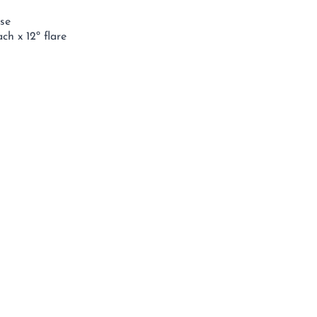
ise
h x 12º flare