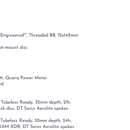
t Engineered™, Threaded BB, 12x142mm
at-mount disc
t, Quarq Power Meter
ed
, Tubeless Ready, 32mm depth, 21h,
ck disc, DT Swiss Aerolite spokes
, Tubeless Ready, 32mm depth, 24h,
SRAM XDR, DT Swiss Aerolite spokes