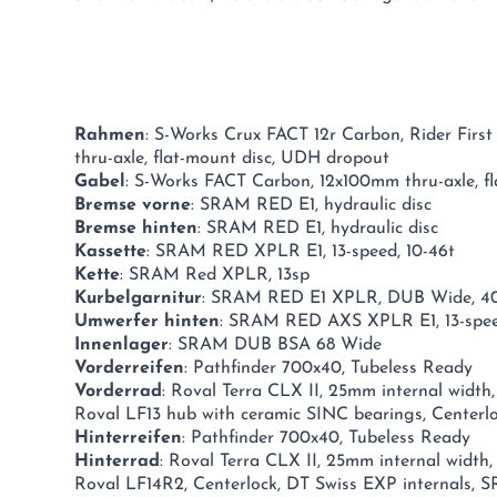
Rahmen
: S-Works Crux FACT 12r Carbon, Rider Firs
thru-axle, flat-mount disc, UDH dropout
Gabel
: S-Works FACT Carbon, 12x100mm thru-axle, fl
Bremse vorne
: SRAM RED E1, hydraulic disc
Bremse hinten
: SRAM RED E1, hydraulic disc
Kassette
: SRAM RED XPLR E1, 13-speed, 10-46t
Kette
: SRAM Red XPLR, 13sp
Kurbelgarnitur
: SRAM RED E1 XPLR, DUB Wide, 40
Umwerfer hinten
: SRAM RED AXS XPLR E1, 13-spe
Innenlager
: SRAM DUB BSA 68 Wide
Vorderreifen
: Pathfinder 700x40, Tubeless Ready
Vorderrad
: Roval Terra CLX II, 25mm internal width
Roval LF13 hub with ceramic SINC bearings, Centerlo
Hinterreifen
: Pathfinder 700x40, Tubeless Ready
Hinterrad
: Roval Terra CLX II, 25mm internal width
Roval LF14R2, Centerlock, DT Swiss EXP internals, 