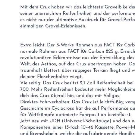
Mit dem Crux haben wir das leichteste Gravelbike de
seiner unerreichten Reifenfreiheit und der performan
es nicht nur der ultimative Ausdruck für Gravel-Perf
einmaligen Gravel-Erlebnissen.
Extra leicht: Der S-Works Rahmen aus FACT 12r Carb
normale Rahmen aus FACT 10r Carbon 825 g. Erreicht
revolutionären Erkenntnisse aus der Entwicklung de
Welt, des Aethos, auf das Crux übertragen haben. Da
traumhaft klettert, über ruppiges Terrain fliegt und w
deinem Flaschenhalter wiegt.
Vielseitig: Das Crux besitzt 2,1 Zoll Reifenfreiheit 
700. Mehr Reifenfreiheit bedeutet mehr Möglichkeit
dich das Crux überall hin, und das mit Vollgas.
Direktes Fahrverhalten: Das Crux ist leichtfüßig; vers
Geschichte im Cyclocross hat die auf Performance a
für Wettkämpfe optimierte Fahrposition beeinflusst.
Jetzt neu mit UDH (Universal-Schaltauge) und de
Komponenten, einer 13-fach 10–46 Kassette, Power-M
und Bremshebeln, welche die aufzubringende Handkra