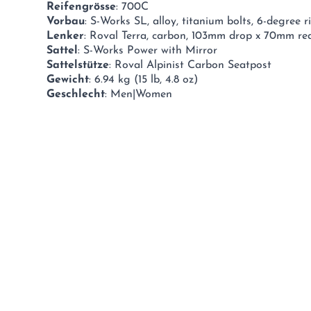
Reifengrösse
: 700C
Vorbau
: S-Works SL, alloy, titanium bolts, 6-degree r
Lenker
: Roval Terra, carbon, 103mm drop x 70mm reac
Sattel
: S-Works Power with Mirror
Sattelstütze
: Roval Alpinist Carbon Seatpost
Gewicht
: 6.94 kg (15 lb, 4.8 oz)
Geschlecht
: Men|Women