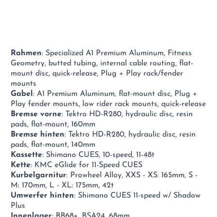
Rahmen
: Specialized A1 Premium Aluminum, Fitness
Geometry, butted tubing, internal cable routing, flat-
mount disc, quick-release, Plug + Play rack/fender
mounts
Gabel
: A1 Premium Aluminum, flat-mount disc, Plug +
Play fender mounts, low rider rack mounts, quick-release
Bremse vorne
: Tektro HD-R280, hydraulic disc, resin
pads, flat-mount, 160mm
Bremse hinten
: Tektro HD-R280, hydraulic disc, resin
pads, flat-mount, 140mm
Kassette
: Shimano CUES, 10-speed, 11-48t
Kette
: KMC eGlide for 11-Speed CUES
Kurbelgarnitur
: Prowheel Alloy, XXS - XS: 165mm, S -
M: 170mm, L - XL: 175mm, 42t
Umwerfer hinten
: Shimano CUES 11-speed w/ Shadow
Plus
Innenlager
: BB68+, BSA24, 68mm