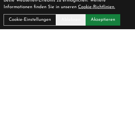
beste Webseiten-Erlebnis zu ermöglichen. Weitere
Informationen finden Sie in unseren
Cookie-Richtlinien.
Cookie-Einstellungen
Ablehnen
Akzeptieren
Pedalerie GmbH
Schlossmühlestrasse 9
8500 Frauenfeld
Schweiz