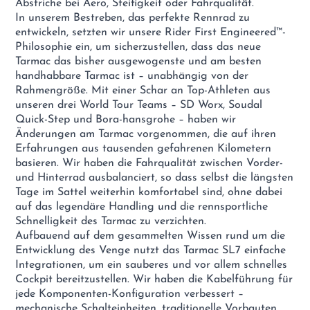
Abstriche bei Aero, Steifigkeit oder Fahrqualität.
In unserem Bestreben, das perfekte Rennrad zu
entwickeln, setzten wir unsere Rider First Engineered™-
Philosophie ein, um sicherzustellen, dass das neue
Tarmac das bisher ausgewogenste und am besten
handhabbare Tarmac ist – unabhängig von der
Rahmengröße. Mit einer Schar an Top-Athleten aus
unseren drei World Tour Teams – SD Worx, Soudal
Quick-Step und Bora-hansgrohe – haben wir
Änderungen am Tarmac vorgenommen, die auf ihren
Erfahrungen aus tausenden gefahrenen Kilometern
basieren. Wir haben die Fahrqualität zwischen Vorder-
und Hinterrad ausbalanciert, so dass selbst die längsten
Tage im Sattel weiterhin komfortabel sind, ohne dabei
auf das legendäre Handling und die rennsportliche
Schnelligkeit des Tarmac zu verzichten.
Aufbauend auf dem gesammelten Wissen rund um die
Entwicklung des Venge nutzt das Tarmac SL7 einfache
Integrationen, um ein sauberes und vor allem schnelles
Cockpit bereitzustellen. Wir haben die Kabelführung für
jede Komponenten-Konfiguration verbessert –
mechanische Schalteinheiten, traditionelle Vorbauten,