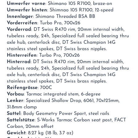
Umwerfer vorne
: Shimano 105 R7100, braze-on
Umwerfer hinten
: Shimnao 105 R7100, 12-speed
Innenlager
: Shimano Threaded BSA BB
Vorderreifen
: Turbo Pro, 700x26
Vorderrad
: DT Swiss R470 rim, 20mm internal width,
tubeless ready, 24h, Specialized full sealed bearing thru
axle hub, centerlock disc, DT Swiss Champion 14G
stainless steel spokes, DT Swiss brass nipples.
Hinterreifen
: Turbo Pro, 700x26
Hinterrad
: DT Swiss R470 rim, 20mm internal width,
tubeless ready, 24h, Specialized full sealed bearing thru
axle hub, centerlock disc, DT Swiss Champion 14G
stainless steel spokes, DT Swiss brass nipples.
Reifengrösse
: 700C
Vorbau
: Tarmac integrated stem, 6-degree
Lenker
: Specialized Shallow Drop, 6061, 70x125mm,
31.8mm clamp
Sattel
: Body Geometry Power Sport, steel rails
Sattelstütze
: S-Works Tarmac Carbon seat post, FACT
Carbon, 20mm offset
Gewicht
: 8.27 kg (18 lb, 3.7 oz)