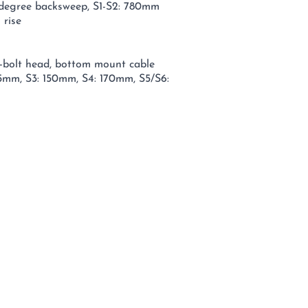
8-degree backsweep, S1-S2: 780mm
rise
wo-bolt head, bottom mount cable
25mm, S3: 150mm, S4: 170mm, S5/S6: