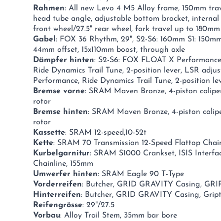
Rahmen
: All new Levo 4 M5 Alloy frame, 150mm trave
head tube angle, adjustable bottom bracket, intern
front wheel/27.5" rear wheel, fork travel up to 180mm
Gabel
: FOX 36 Rhythm, 29", S2-S6: 160mm S1: 150m
44mm offset, 15x110mm boost, through axle
Dämpfer hinten
: S2-S6: FOX FLOAT X Performance 
Ride Dynamics Trail Tune, 2-position lever, LSR ad
Performance, Ride Dynamics Trail Tune, 2-position 
Bremse vorne
: SRAM Maven Bronze, 4-piston caliper
rotor
Bremse hinten
: SRAM Maven Bronze, 4-piston calipe
rotor
Kassette
: SRAM 12-speed,10-52t
Kette
: SRAM 70 Transmission 12-Speed Flattop Chai
Kurbelgarnitur
: SRAM S1000 Crankset, ISIS Interfa
Chainline, 155mm
Umwerfer hinten
: SRAM Eagle 90 T-Type
Vorderreifen
: Butcher, GRID GRAVITY Casing, GR
Hinterreifen
: Butcher, GRID GRAVITY Casing, Grip
Reifengrösse
: 29"/27.5
Vorbau
: Alloy Trail Stem, 35mm bar bore