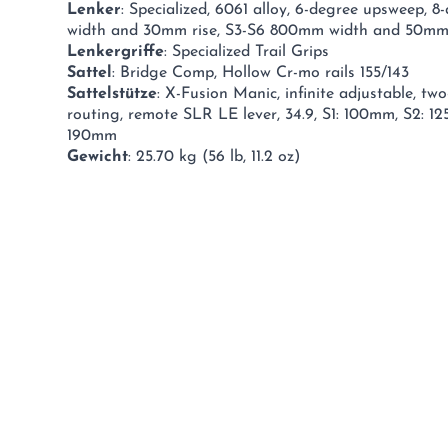
Lenker
: Specialized, 6061 alloy, 6-degree upsweep, 
width and 30mm rise, S3-S6 800mm width and 50mm 
Lenkergriffe
: Specialized Trail Grips
Sattel
: Bridge Comp, Hollow Cr-mo rails 155/143
Sattelstütze
: X-Fusion Manic, infinite adjustable, t
routing, remote SLR LE lever, 34.9, S1: 100mm, S2: 1
190mm
Gewicht
: 25.70 kg (56 lb, 11.2 oz)