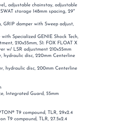
l,, adjustable chainstay, adjustable
al SWAT storage 148mm spacing, 29"
m, GRIP damper with Sweep adjust,
with Specialized GENIE Shock Tech,
justment, 210x55mm, S1: FOX FLOAT X
lever w/ LSR adjustment 210x55mm
, hydraulic disc, 220mm Centerline
r, hydraulic disc, 200mm Centerline
n
ce, Integrated Guard, 55mm
IPTON® T9 compound, TLR, 29x2.4
ton T9 compound, TLR, 27.5x2.4