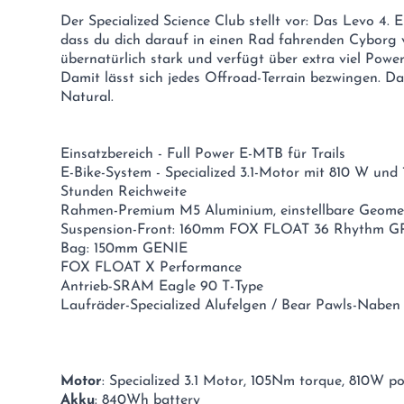
Der Specialized Science Club stellt vor: Das Levo 4. 
dass du dich darauf in einen Rad fahrenden Cyborg 
übernatürlich stark und verfügt über extra viel Power
Damit lässt sich jedes Offroad-Terrain bezwingen. 
Natural.
Einsatzbereich - Full Power E-MTB für Trails
E-Bike-System - Specialized 3.1-Motor mit 810 W und
Stunden Reichweite
Rahmen-Premium M5 Aluminium, einstellbare Geom
Suspension-Front: 160mm FOX FLOAT 36 Rhythm G
Bag: 150mm GENIE
FOX FLOAT X Performance
Antrieb-SRAM Eagle 90 T-Type
Laufräder-Specialized Alufelgen / Bear Pawls-Naben
Motor
: Specialized 3.1 Motor, 105Nm torque, 810W p
Akku
: 840Wh battery