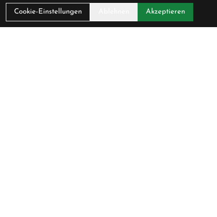
Cookie-Einstellungen
Ablehnen
Akzeptieren
Pedalerie GmbH
Schlossmühlestrasse 9
8500 Frauenfeld
Schweiz
+41 52 722 45 49