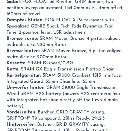
Gabel
: FOX FLOAT 36 Rhythm, GRIP damper, two
position Sweep adjustment, 15x110mm axle, 44mm offset,
160mm of travel
Dämpfer hinten
: FOX FLOAT X Performance with
Specialized GENIE Shock Tech, Ride Dynamics Trail
Tune, 2-position lever, LSR adjustment
Bremse vorne
: SRAM Maven Bronze, 4-piston caliper,
hydraulic disc, 220mm Rotor
Bremse hinten
: SRAM Maven Bronze, 4-piston caliper,
hydraulic disc, 200mm Rotor
Kassette
: SRAM 12-speed,10-52t
Kette
: SRAM GX Eagle Transmission Flattop Chain
Kurbelgarnitur
: SRAM S1000 Crankset, ISIS interface,
Integrated Guard, 55mm Chainline, 155mm
Umwerfer hinten
: SRAM S1000 Eagle Transmission,
Wired SRAM AXS battery (powers AXS rear derailleur
with integrated hot shoe directly off the Levo 4 main
battery).
Vorderreifen
: Butcher, GRID GRAVITY casing,
GRIPTON® T9 compound, 2Bliss Ready, 29x2.3
Hinterreifen
: Butcher, GRID GRAVITY casing,
GRIPTON® T9 compound, 2Bliss Ready, 27.5x2.3