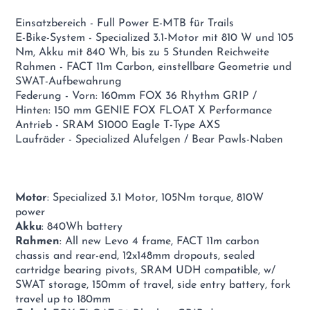
Einsatzbereich - Full Power E-MTB für Trails
E-Bike-System - Specialized 3.1-Motor mit 810 W und 105
Nm, Akku mit 840 Wh, bis zu 5 Stunden Reichweite
Rahmen - FACT 11m Carbon, einstellbare Geometrie und
SWAT-Aufbewahrung
Federung - Vorn: 160mm FOX 36 Rhythm GRIP /
Hinten: 150 mm GENIE FOX FLOAT X Performance
Antrieb - SRAM S1000 Eagle T-Type AXS
Laufräder - Specialized Alufelgen / Bear Pawls-Naben
Motor
: Specialized 3.1 Motor, 105Nm torque, 810W
power
Akku
: 840Wh battery
Rahmen
: All new Levo 4 frame, FACT 11m carbon
chassis and rear-end, 12x148mm dropouts, sealed
cartridge bearing pivots, SRAM UDH compatible, w/
SWAT storage, 150mm of travel, side entry battery, fork
travel up to 180mm