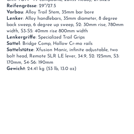
Reifengrösse
: 29"/27.5
Vorbau
: Alloy Trail Stem, 35mm bar bore
Lenker
: Alloy handlebars, 35mm diameter, 8 degree
back sweep, 6 degree up sweep, S2: 30mm rise, 780mm
width, S3-S5: 40mm rise 800mm width
Lenkergriffe
: Specialized Trail Grips
Sattel
: Bridge Comp, Hollow Cr-mo rails
Sattelstütze
: Xfusion Manic, infinite adjustable, two
bolt head, Remote SLR LE lever, 34.9, S2: 125mm, S3:
170mm, S4-S6: 190mm
Gewicht
: 24.41 kg (53 lb, 13.0 oz)