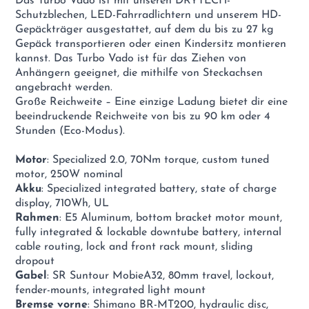
Das Turbo Vado ist mit unseren DRYTECH-
Schutzblechen, LED-Fahrradlichtern und unserem HD-
Gepäckträger ausgestattet, auf dem du bis zu 27 kg
Gepäck transportieren oder einen Kindersitz montieren
kannst. Das Turbo Vado ist für das Ziehen von
Anhängern geeignet, die mithilfe von Steckachsen
angebracht werden.
Große Reichweite – Eine einzige Ladung bietet dir eine
beeindruckende Reichweite von bis zu 90 km oder 4
Stunden (Eco-Modus).
Motor
: Specialized 2.0, 70Nm torque, custom tuned
motor, 250W nominal
Akku
: Specialized integrated battery, state of charge
display, 710Wh, UL
Rahmen
: E5 Aluminum, bottom bracket motor mount,
fully integrated & lockable downtube battery, internal
cable routing, lock and front rack mount, sliding
dropout
Gabel
: SR Suntour MobieA32, 80mm travel, lockout,
fender-mounts, integrated light mount
Bremse vorne
: Shimano BR-MT200, hydraulic disc,