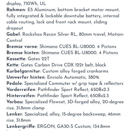
display, 710Wh, UL
Rahmen
: E5 Aluminum, bottom bracket motor mount,
fully integrated & lockable downtube battery, internal
cable routing, lock and front rack mount, sliding
dropout
Gabel
: Rockshox Recon Silver RL, 80mm travel, Motion-
Control
Bremse vorne
: Shimano CUES BL-U8000. 4 Pistons
Bremse hinten
: Shimano CUES BL-U8000. 4 Pistons
Kassette
: Gates 22T
Kette
: Gates Carbon Drive CDX 122t belt, black
Kurbelgarnitur
: Custom alloy forged crankarms
Umwerfer hinten
: Enviolo Automatic, 380%
Pedale
: Specialized Commuter w/ grip tape & reflectors
Vorderreifen
: Pathfinder Sport Reflect, 650Bx2.3
Hinterreifen
: Pathfinder Sport Reflect, 650Bx2.3
Vorbau
: Specialized Flowset, 3D-forged alloy, 20-degree
rise, 31.8mm clamp
Lenker
: Specialized, alloy, 15-degree backsweep, 46mm
rise, 31.8mm
Lenkergriffe
: ERGON, GA30-S Custom, 134.8mm