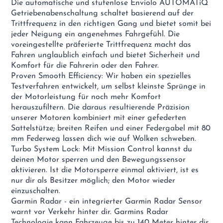
Die automatische und stufenlose Enviolo AUTOMATiQ
Getriebenabenschaltung schaltet basierend auf der
Trittfrequenz in den richtigen Gang und bietet somit bei
jeder Neigung ein angenehmes Fahrgefühl. Die
voreingestellte präferierte Trittfrequenz macht das
Fahren unglaublich einfach und bietet Sicherheit und
Komfort für die Fahrerin oder den Fahrer.
Proven Smooth Efficiency: Wir haben ein spezielles
Testverfahren entwickelt, um selbst kleinste Sprünge in
der Motorleistung für noch mehr Komfort
herauszufiltern. Die daraus resultierende Präzision
unserer Motoren kombiniert mit einer gefederten
Sattelstütze; breiten Reifen und einer Federgabel mit 80
mm Federweg lassen dich wie auf Wolken schweben.
Turbo System Lock: Mit Mission Control kannst du
deinen Motor sperren und den Bewegungssensor
aktivieren. Ist die Motorsperre einmal aktiviert, ist es
nur dir als Besitzer möglich; den Motor wieder
einzuschalten.
Garmin Radar - ein integrierter Garmin Radar Sensor
warnt vor Verkehr hinter dir. Garmins Radar
Technologie kann Fahrzeuge bis zu 140 Meter hinter dir