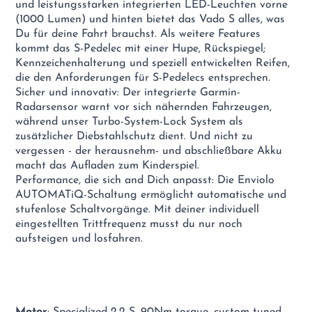
und leistungsstarken integrierten LED-Leuchten vorne
(1000 Lumen) und hinten bietet das Vado S alles, was
Du für deine Fahrt brauchst. Als weitere Features
kommt das S-Pedelec mit einer Hupe, Rückspiegel;
Kennzeichenhalterung und speziell entwickelten Reifen,
die den Anforderungen für S-Pedelecs entsprechen.
Sicher und innovativ: Der integrierte Garmin-
Radarsensor warnt vor sich nähernden Fahrzeugen,
während unser Turbo-System-Lock System als
zusätzlicher Diebstahlschutz dient. Und nicht zu
vergessen - der herausnehm- und abschließbare Akku
macht das Aufladen zum Kinderspiel.
Performance, die sich and Dich anpasst: Die Enviolo
AUTOMATiQ-Schaltung ermöglicht automatische und
stufenlose Schaltvorgänge. Mit deiner individuell
eingestellten Trittfrequenz musst du nur noch
aufsteigen und losfahren.
Motor
: Specialized 2.2 S, 90Nm torque, custom tuned