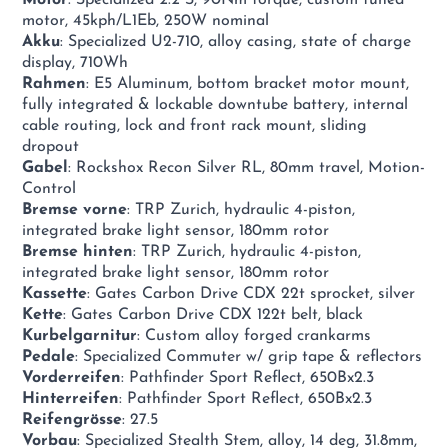
motor, 45kph/L1Eb, 250W nominal
Akku
: Specialized U2-710, alloy casing, state of charge
display, 710Wh
Rahmen
: E5 Aluminum, bottom bracket motor mount,
fully integrated & lockable downtube battery, internal
cable routing, lock and front rack mount, sliding
dropout
Gabel
: Rockshox Recon Silver RL, 80mm travel, Motion-
Control
Bremse vorne
: TRP Zurich, hydraulic 4-piston,
integrated brake light sensor, 180mm rotor
Bremse hinten
: TRP Zurich, hydraulic 4-piston,
integrated brake light sensor, 180mm rotor
Kassette
: Gates Carbon Drive CDX 22t sprocket, silver
Kette
: Gates Carbon Drive CDX 122t belt, black
Kurbelgarnitur
: Custom alloy forged crankarms
Pedale
: Specialized Commuter w/ grip tape & reflectors
Vorderreifen
: Pathfinder Sport Reflect, 650Bx2.3
Hinterreifen
: Pathfinder Sport Reflect, 650Bx2.3
Reifengrösse
: 27.5
Vorbau
: Specialized Stealth Stem, alloy, 14 deg, 31.8mm,